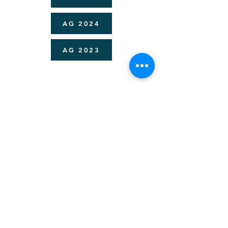
AG 2024
AG 2023
Les Amis des Musées de Narbonne
PERMANENCE
Le 1er jeudi du mois de 15h à 17h
ADRESSE
1er étage de l’espace Benet, 6 rue Pierre et
Jean Baptiste BENET
contact@amisdesmusees-narbonne.org
© 2016 par Claire Chaluleau Freelance. Créé
avec
Wix.com