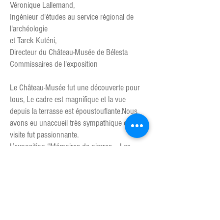
Véronique Lallemand,
Ingénieur d'études au service régional de
l'archéologie
et Tarek Kuténi,
Directeur du Château-Musée de Bélesta
Commissaires de l'exposition
Le Château-Musée fut une découverte pour
tous, Le cadre est magnifique et la vue
depuis la terrasse est époustouflante.Nous
avons eu unaccueil très sympathique et la
visite fut passionnante.
L’exposition “Mémoires de pierres – Les
gravures rupestres de Cerdagne et
d’ailleurs” avec ses panneaux, ses photos,
ses moulages, nous éclaire sur l’ampleur du
travail de recherche qui a été mené et sur la
fragilité de ce patrimoine de plein air.