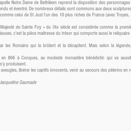
apelle Notre Dame de Bethléem reprend la disposition des personnages s
endu et éventré. De nombreux détails sont communs aux deux sculptures
 comme celui de St Just l’un des 10 plus riches de France (avec Troyes, 
« Majesté de Sainte Foy » du IXe siècle est considérée comme la premi
euses, c’est la pièce maitresse du trésor qui comporte aussi le reliquaire 
ar les Romains qui la brûlent et la décapitent. Mais selon la légende,
nt en 866 à Conques, au modeste monastère bénédictin qui va auss
 s’y produisent.
 aveugles, libérer les captifs innocents, venir au secours des pèlerins en 
e Jacqueline Saumade