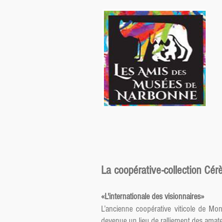
La coopérative-collection Cér
«L'internationale des visionnaires»
L’ancienne coopérative viticole de Mon
devenue un lieu de ralliement des amate