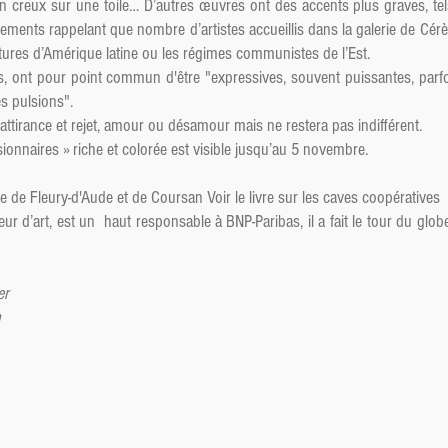
n creux sur une toile… D’autres œuvres ont des accents plus graves, tel
ments rappelant que nombre d’artistes accueillis dans la galerie de Cér
tures d’Amérique latine ou les régimes communistes de l’Est.
s, ont pour point commun d'être "expressives, souvent puissantes, parfo
s pulsions".
attirance et rejet, amour ou désamour mais ne restera pas indifférent.
isionnaires » riche et colorée est visible jusqu’au 5 novembre.
e de Fleury-d'Aude et de Coursan Voir le livre sur les caves coopératives
 d’art, est un haut responsable à BNP-Paribas, il a fait le tour du glob
er
n