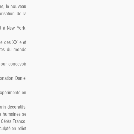
ne, le nouveau
risation de la
rt à New York.
ste des XX e et
istes du monde
pour concevoir
onation Daniel
expérimenté en
rin décoratifs,
res humaines se
e Cérès Franco.
ulpté en relief