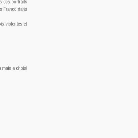
s ces portraits
ès Franco dans
is violentes et
e mais a choisi