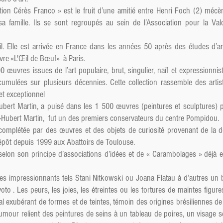
tion Cérès Franco » est le fruit d’une amitié entre Henri Foch (2) mécè
sa famille. Ils se sont regroupés au sein de l’Association pour la Valo
l. Elle est arrivée en France dans les années 50 après des études d’a
ouvre «L'Œil de Bœuf» à Paris.
0 œuvres issues de l’art populaire, brut, singulier, naïf et expressionni
cumulées sur plusieurs décennies. Cette collection rassemble des art
et exceptionnel
ubert Martin, a puisé dans les 1 500 œuvres (peintures et sculptures) 
an-Hubert Martin, fut un des premiers conservateurs du centre Pompidou.
t complétée par des œuvres et des objets de curiosité provenant de la d
n dépôt depuis 1999 aux Abattoirs de Toulouse.
selon son principe d’associations d’idées et de « Carambolages » déjà 
tes impressionnants tels Stani Nitkowski ou Joana Flatau à d’autres un b
oto . Les peurs, les joies, les étreintes ou les tortures de maintes figu
l exubérant de formes et de teintes, témoin des origines brésiliennes d
umour relient des peintures de seins à un tableau de poires, un visage sc