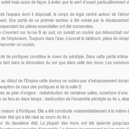
oleil mais aussi de façon à éviter que le vent d’ouest particulièrement vi
st de l’espace dont il disposait, le corps de logis centré autour de l’atr
uest. Une partie de ce premier secteur a été ruinée par le décaissement
 cependant les pièces essentielles ont été conservées.
 s’ouvrant sur la rue B au sud, on suivait un couloir qui débouchait sur
 de l’impluvium. Toujours dans l’axe, s’ouvrait le tablinum, pièce de récep
emprunter un couloir.
é de portiques constitue le coeur du péristyle. Dans cette partie intime 
iers tant dans la décoration du sol que dans celle des murs. Les communs,
ou au début de l’Empire cette domus ne subira pas d’exhaussement durant
’exception de ceux des portiques et de la salle D.
s au plan d’origine : redistribution de certaines salles, ouverture d’une
n se fera en deux temps : destruction de l’ensemble péristyle au lIe s, aba
la maison à Portiques. Elle a été construite vraisemblablement à la mêm
r état qui a été rasé au cours du lIe s.
our du deuxième état. La plupart des murs ont été épierrés jusqu’aux