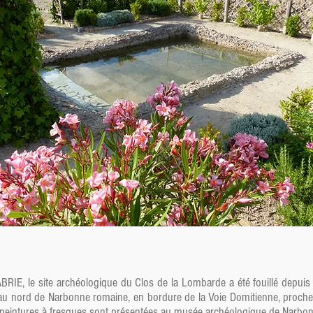
IE, le site archéologique du Clos de la Lombarde a été fouillé depuis 
é au nord de Narbonne romaine, en bordure de la Voie Domitienne, proch
eintures à fresques sont présentées au musée archéologique de Narbon