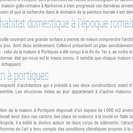
a maison gallo-romaine à Narbonne a bien progressé ces dernières années
nsion et que la recherche dans le domaine de la peinture murale s’est dév
l’habitat domestique à l’époque rom
ouille couvrant une grande surface a permis de mieux comprendre l’archi
 jour, dont deux entièrement. Celles-ci présentent un plan sensiblement d
celui de la maison à Portiques a été conçu à la fin du 1er s. av. notre ère,
e dernier état qui nous est le mieux connu. II semble que chaque maison a
s échappent.
on à portiques
pectif d’architecture qui a présidé à ces deux constructions avant d’ab
semble. Les structures mises au jour appartenant à d’autres maisons
.
uction de la maison à Portiques disposait d’un espace de l 000 m2 envi
l devait avoir dans ces cartons des plans de maisons à la mode en Italie d
tropole, il a édifié la domus autour de deux corps de bâtiments: l’atriu
 l’homme de l’art a tenu compte des conditions climatiques propres à la 