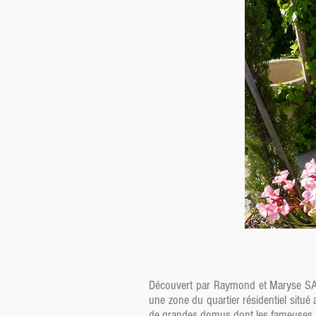
Découvert par Raymond et Maryse SABR
une zone du quartier résidentiel situ
de grandes domus dont les fameuses p