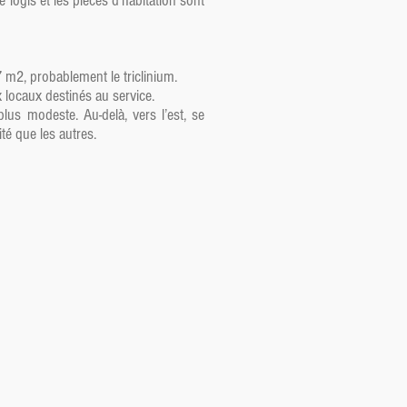
logis et les pièces d’habitation sont
 m2, probablement le triclinium.
 locaux destinés au service.
lus modeste. Au-delà, vers l’est, se
té que les autres.