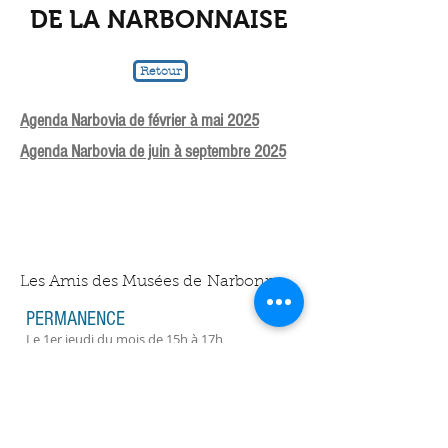
DE
LA NARBONNAISE
Retour
Agenda Narbovia de février à mai 2025
Agenda Narbovia de juin à septembre 2025
Les Amis des Musées de Narbonne
PERMANENCE
Le 1er jeudi du mois de 15h à 17h
ADRESSE
1er étage de l’espace Benet, 6 rue Pierre et
Jean Baptiste BENET
contact@amisdesmusees-narbonne.org