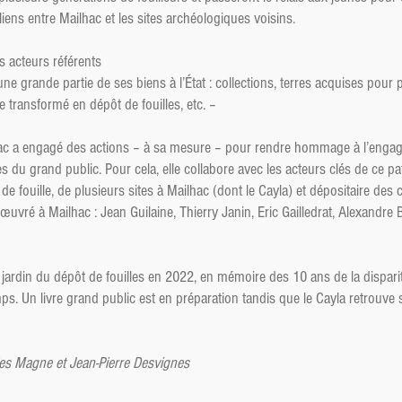
liens entre Mailhac et les sites archéologiques voisins.
es acteurs référents
’une grande partie de ses biens à l’État : collections, terres acquises pour 
 transformé en dépôt de fouilles, etc. –
hac a engagé des actions – à sa mesure – pour rendre hommage à l’engage
ès du grand public. Pour cela, elle collabore avec les acteurs clés de ce pat
e fouille, de plusieurs sites à Mailhac (dont le Cayla) et dépositaire des c
ré à Mailhac : Jean Guilaine, Thierry Janin, Eric Gailledrat, Alexandre Be
jardin du dépôt de fouilles en 2022, en mémoire des 10 ans de la disparit
ps. Un livre grand public est en préparation tandis que le Cayla retrouve
les Magne et Jean-Pierre Desvignes