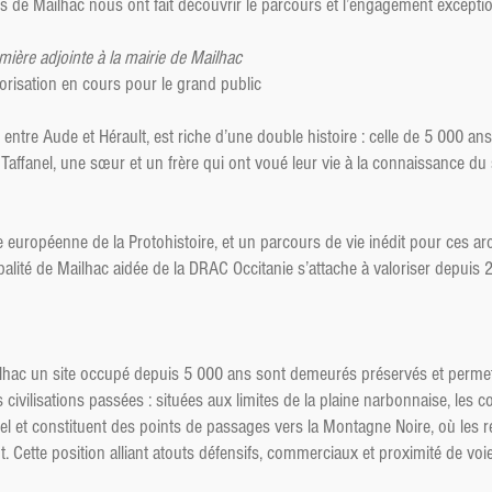
s de Mailhac nous ont fait découvrir le parcours et l’engagement exception
ière adjointe à la mairie de Mailhac
lorisation en cours pour le grand public
é entre Aude et Hérault, est riche d’une double histoire : celle de 5 000 
n Taffanel, une sœur et un frère qui ont voué leur vie à la connaissance du s
 européenne de la Protohistoire, et un parcours de vie inédit pour ces ar
ipalité de Mailhac aidée de la DRAC Occitanie s’attache à valoriser depuis 
ailhac un site occupé depuis 5 000 ans sont demeurés préservés et permet
civilisations passées : situées aux limites de la plaine narbonnaise, les c
el et constituent des points de passages vers la Montagne Noire, où les r
 Cette position alliant atouts défensifs, commerciaux et proximité de voies