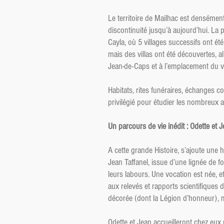
Le territoire de Mailhac est densémen
discontinuité jusqu’à aujourd’hui. La p
Cayla, où 5 villages successifs ont é
mais des villas ont été découvertes, 
Jean-de-Caps et à l’emplacement du vi
Habitats, rites funéraires, échanges 
privilégié pour étudier les nombreux a
Un parcours de vie inédit : Odette et J
A cette grande Histoire, s’ajoute une hi
Jean Taffanel, issue d’une lignée de fo
leurs labours. Une vocation est née, et
aux relevés et rapports scientifiques
décorée (dont la Légion d’honneur), ma
Odette et Jean accueilleront chez eux p