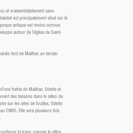
cou) et vraisemblablement sans
habitat est principalement situé sur le
L’époque antique est moins connue,
loppe autour de l’église de Saint-
ariés font de Mailhac un terrain
.
 d’une fratrie de Mailhac, Odette et
uvrent des tessons dans le sillon de
he sur les sites de fouilles, Odette
au CNRS. Elle sera plusieurs fois
.
ontinuer la trace, creuser le sillon