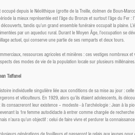
t occupé depuis le Néolithique (grotte de la Treille, dolmen de Boun-Mar
ériode la mieux représentée est l’âge du Bronze et surtout l’âge du Fer : l’
té découverts, tandis qu’un grand ensemble funéraire occupait la plaine. 
alimentées par un aqueduc rural. Durant le Moyen Âge, l’occupation se déve
llage actuel, qui conserve une partie de ses remparts et deux tours.
commerciaux, ressources agricoles et minières : ces vestiges nombreux et v
spects des modes de vie de la population locale sur plusieurs millénaires
ean Taffanel
stoire individuelle singulière liée aux conditions de sa mise au jour : celle
rgerons et viticulteurs. En 1929, alors qu’ils étaient adolescents, ils déco
 ils consacreront leur existence – modeste - à l’archéologie : Jean à la pioc
 devenant la 1re femme autodidacte à entrer comme chargée de recherche 
is n’aura qu’un objectif : celui de faire vivre et perdurer la connaissance
lusieurs générations de fouilleurs et passeront le relais aux jeunes pour c