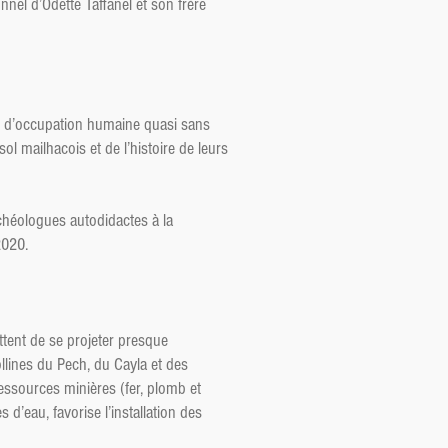
nel d’Odette Taffanel et son frère
ans d’occupation humaine quasi sans
ol mailhacois et de l’histoire de leurs
chéologues autodidactes à la
2020.
tent de se projeter presque
ollines du Pech, du Cayla et des
essources minières (fer, plomb et
 d’eau, favorise l’installation des